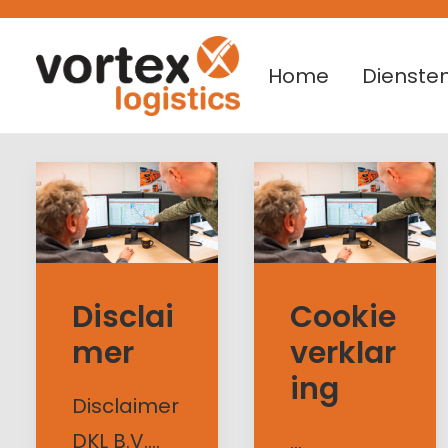
Home
Dienste
Disclai
Cookie
mer
verklar
ing
Disclaimer
DKL B.V.…
…