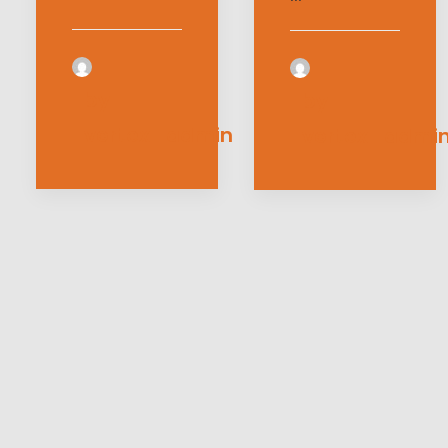
by
by
vortex_admin
vortex_admi