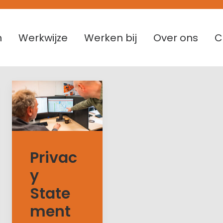
n
Werkwijze
Werken bij
Over ons
C
Privac
y
State
ment